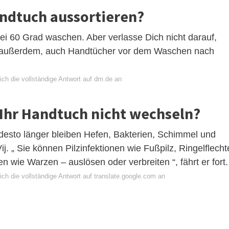
ndtuch aussortieren?
i 60 Grad waschen. Aber verlasse Dich nicht darauf,
st außerdem, auch Handtücher vor dem Waschen nach
ich die vollständige Antwort auf dm.de an
 Ihr Handtuch nicht wechseln?
 desto länger bleiben Hefen, Bakterien, Schimmel und
ij. „ Sie können Pilzinfektionen wie Fußpilz, Ringelflecht
en wie Warzen – auslösen oder verbreiten “, fährt er fort.
ch die vollständige Antwort auf translate.google.com an