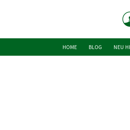
Zum
Inhalt
springen
HOME
BLOG
NEU H