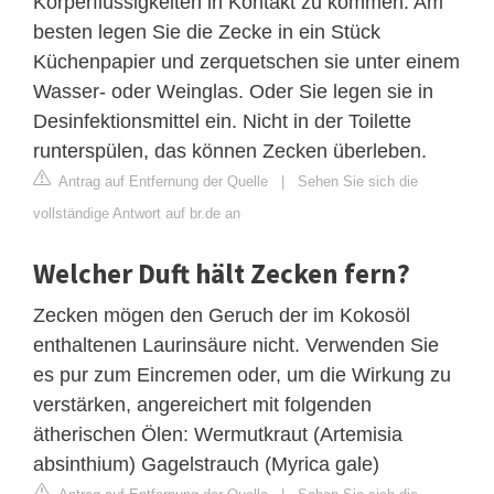
Körperflüssigkeiten in Kontakt zu kommen. Am
besten legen Sie die Zecke in ein Stück
Küchenpapier und zerquetschen sie unter einem
Wasser- oder Weinglas. Oder Sie legen sie in
Desinfektionsmittel ein. Nicht in der Toilette
runterspülen, das können Zecken überleben.
Antrag auf Entfernung der Quelle
|
Sehen Sie sich die
vollständige Antwort auf br.de an
Welcher Duft hält Zecken fern?
Zecken mögen den Geruch der im Kokosöl
enthaltenen Laurinsäure nicht. Verwenden Sie
es pur zum Eincremen oder, um die Wirkung zu
verstärken, angereichert mit folgenden
ätherischen Ölen: Wermutkraut (Artemisia
absinthium) Gagelstrauch (Myrica gale)