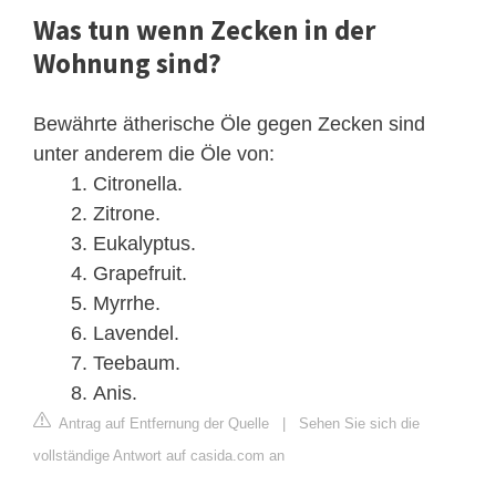
Was tun wenn Zecken in der
Wohnung sind?
Bewährte ätherische Öle gegen Zecken sind
unter anderem die Öle von:
Citronella.
Zitrone.
Eukalyptus.
Grapefruit.
Myrrhe.
Lavendel.
Teebaum.
Anis.
Antrag auf Entfernung der Quelle
|
Sehen Sie sich die
vollständige Antwort auf casida.com an