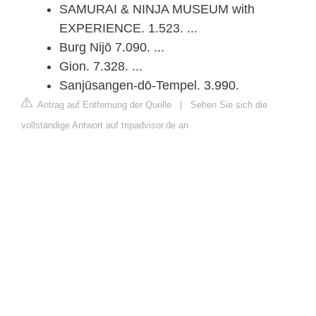
SAMURAI & NINJA MUSEUM with
EXPERIENCE. 1.523. ...
Burg Nijō 7.090. ...
Gion. 7.328. ...
Sanjūsangen-dō-Tempel. 3.990.
Antrag auf Entfernung der Quelle
|
Sehen Sie sich die
vollständige Antwort auf tripadvisor.de an