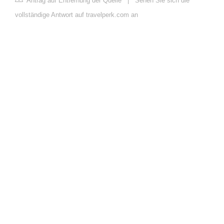
Antrag auf Entfernung der Quelle
|
Sehen Sie sich die
vollständige Antwort auf travelperk.com an