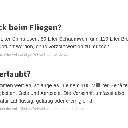
ck beim Fliegen?
 Liter Spirituosen, 60 Liter Schaumwein und 110 Liter Bi
ngeführt werden, ohne verzollt werden zu müssen.
ch die vollständige Antwort auf ndr.de an
erlaubt?
en werden, solange es in einem 100-Milliliter-Behälte
ssigkeiten, Gele und Aerosole. Die Vorschrift umfasst also
ur zähflüssig, gelartig oder cremig sind.
ch die vollständige Antwort auf heidelberg24.de an