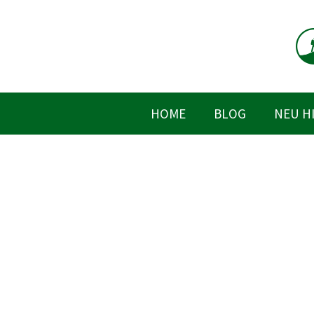
Zum
Inhalt
springen
HOME
BLOG
NEU H