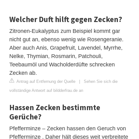
Welcher Duft hilft gegen Zecken?
Zitronen-Eukalyptus zum Beispiel kommt gar
nicht gut an, ebenso wenig wie Rosengeranie.
Aber auch Anis, Grapefruit, Lavendel, Myrrhe,
Nelke, Thymian, Rosmarin, Patchouli,
Teebaumöl und Wacholderdüfte schrecken
Zecken ab.
Antrag auf Entfernung der Quelle
|
Sehen Sie sich die
vollständige Antwort auf bildderfrau.de an
Hassen Zecken bestimmte
Gerüche?
Pfefferminze – Zecken hassen den Geruch von
Pfefferminze . Daher hält dieses weit verbreitete