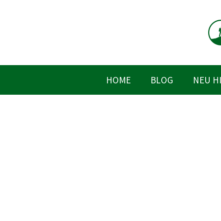
Zum
Inhalt
springen
HOME
BLOG
NEU H