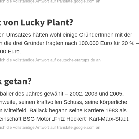
ch die vollständige Antwort auf translate.google.com an
z von Lucky Plant?
ten Umsatzes hätten wohl einige GründerInnen mit der
 die drei Gründer fragten nach 100.000 Euro für 20 % –
00 Euro.
ch die vollständige Antwort auf deutsche-startups.de an
k getan?
baller des Jahres gewählt – 2002, 2003 und 2005.
hweite, seinen kraftvollen Schuss, seine körperliche
Mittelfeld. Ballack begann seine Karriere 1983 als
einschaft BSG Motor „Fritz Heckert“ Karl-Marx-Stadt.
ch die vollständige Antwort auf translate.google.com an