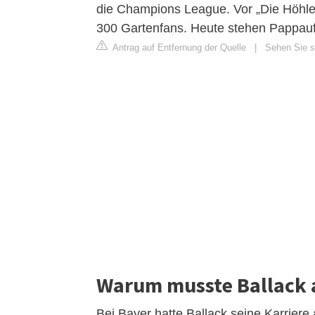
die Champions League. Vor „Die Höhle 
300 Gartenfans. Heute stehen Pappauf
Antrag auf Entfernung der Quelle
|
Sehen Sie si
Warum musste Ballack 
Bei Bayer hatte Ballack seine Karriere 