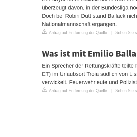
überzeugt davon, in der Bundesliga no
Doch bei Robin Dutt stand Ballack nich
Nationalmannschaft ergangen.
Antrag auf Entfernung der Quelle
|
Sehen Sie si
Was ist mit Emilio Ball
Ein Sprecher der Rettungskräfte teilte 
ET) im Urlaubsort Troia südlich von Li
verwickelt. Feuerwehrleute und Polizist
Antrag auf Entfernung der Quelle
|
Sehen Sie si