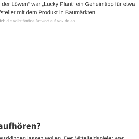
der Löwen“ war „Lucky Plant“ ein Geheimtipp für etwa
steller mit dem Produkt in Baumärkten.
ch die vollständige Antwort auf vox.de an
aufhören?
ausklingen lassen wollen. Der Mittelfeldspieler war