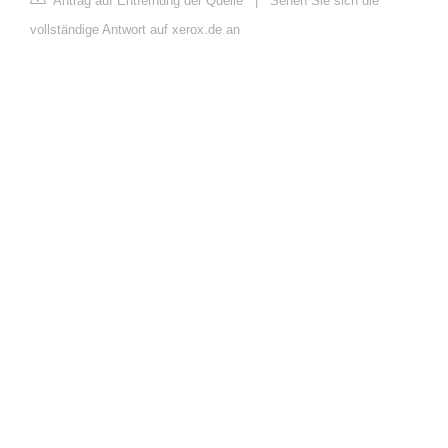
Antrag auf Entfernung der Quelle
|
Sehen Sie sich die
vollständige Antwort auf xerox.de an