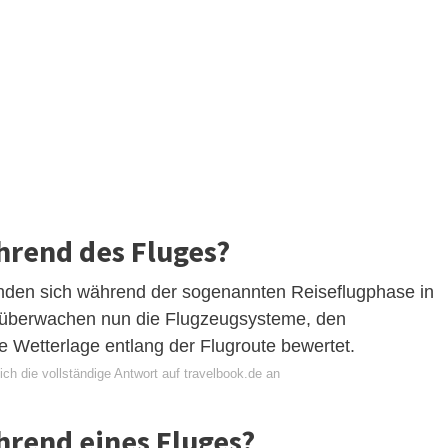
hrend des Fluges?
nden sich während der sogenannten Reiseflugphase in
ie überwachen nun die Flugzeugsysteme, den
ie Wetterlage entlang der Flugroute bewertet.
ch die vollständige Antwort auf travelbook.de an
hrend eines Fluges?