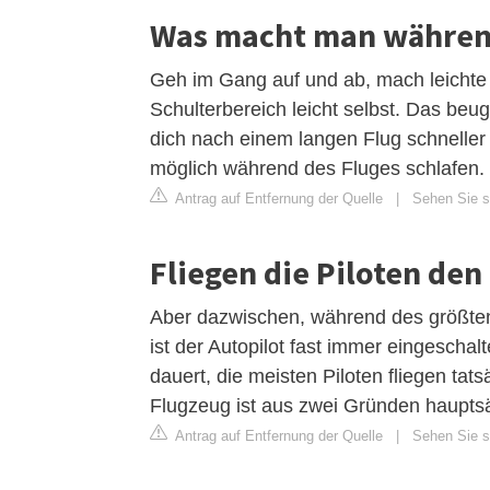
Was macht man während
Geh im Gang auf und ab, mach leichte
Schulterbereich leicht selbst. Das be
dich nach einem langen Flug schneller z
möglich während des Fluges schlafen.
Antrag auf Entfernung der Quelle
|
Sehen Sie si
Fliegen die Piloten de
Aber dazwischen, während des größten 
ist der Autopilot fast immer eingescha
dauert, die meisten Piloten fliegen ta
Flugzeug ist aus zwei Gründen hauptsä
Antrag auf Entfernung der Quelle
|
Sehen Sie si