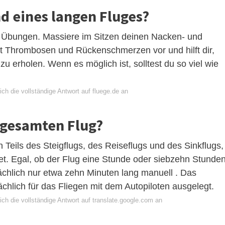
 eines langen Fluges?
 Übungen. Massiere im Sitzen deinen Nacken- und
ugt Thrombosen und Rückenschmerzen vor und hilft dir,
u erholen. Wenn es möglich ist, solltest du so viel wie
ch die vollständige Antwort auf fluege.de an
n gesamten Flug?
Teils des Steigflugs, des Reiseflugs und des Sinkflugs,
ltet. Egal, ob der Flug eine Stunde oder siebzehn Stunde
tsächlich nur etwa zehn Minuten lang manuell . Das
chlich für das Fliegen mit dem Autopiloten ausgelegt.
ch die vollständige Antwort auf translate.google.com an