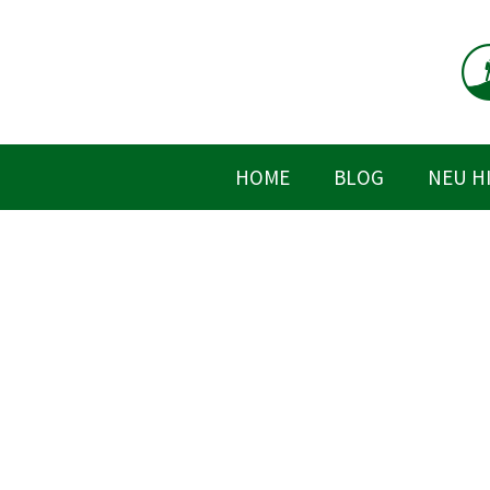
Zum
Inhalt
springen
HOME
BLOG
NEU H