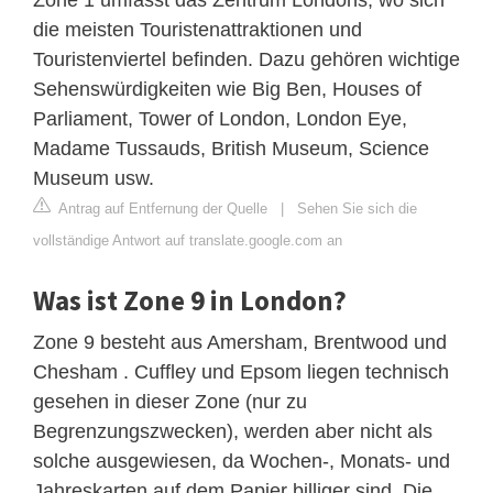
die meisten Touristenattraktionen und
Touristenviertel befinden. Dazu gehören wichtige
Sehenswürdigkeiten wie Big Ben, Houses of
Parliament, Tower of London, London Eye,
Madame Tussauds, British Museum, Science
Museum usw.
Antrag auf Entfernung der Quelle
|
Sehen Sie sich die
vollständige Antwort auf translate.google.com an
Was ist Zone 9 in London?
Zone 9 besteht aus Amersham, Brentwood und
Chesham . Cuffley und Epsom liegen technisch
gesehen in dieser Zone (nur zu
Begrenzungszwecken), werden aber nicht als
solche ausgewiesen, da Wochen-, Monats- und
Jahreskarten auf dem Papier billiger sind. Die