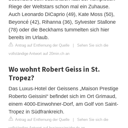
Riege der Weltstars schon mal ein Zuhause.
Auch Leonardo DiCaprio (49), Kate Moss (50),
Beyoncé (42), Rihanna (36), Sylvester Stallone
(78) oder die Beckhams tummelten sich hier
bereits im Urlaub.
Antrag auf Entfernung der Quelle
|
Sehen Sie sich die
vollständige Antwort auf 20min.ch an
Wo wohnt Robert Geiss in St.
Tropez?
Das Luxus-Hotel der Geissens „Maison Prestige
Roberto Geissini“ befindet sich im Ort Grimaud,
einem 4000-Einwohner-Dorf, am Golf von Saint-
Tropez in Südfrankreich.
Antrag auf Entfernung der Quelle
|
Sehen Sie sich die
vollständige Antwort auf businessinsider.de an