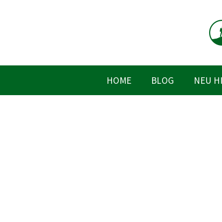
Zum
Inhalt
springen
HOME
BLOG
NEU H