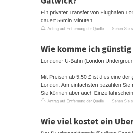
Gatwick?
Ein privater Transfer von Flughafen 
dauert 56min Minuten.
Antrag auf Entfernung der Quelle
|
Sehen Sie si
Wie komme ich günstig
Londoner U-Bahn (London Undergroun
Mit Preisen ab 5,50 £ ist dies eine de
London. Am einfachsten bezahlen Sie m
Sie können aber auch Einzelfahrschei
Antrag auf Entfernung der Quelle
|
Sehen Sie s
Wie viel kostet ein Ub