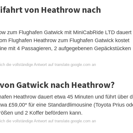
axifahrt von Heathrow nach
row zum Flughafen Gatwick mit MiniCabRide LTD dauert
 vom Flughafen Heathrow zum Flughafen Gatwick kostet
usine mit 4 Passagieren, 2 aufgegebenen Gepäckstücken
ch die vollständige Antwort auf translate.google.com an
xi von Gatwick nach Heathrow?
hafen Heathrow dauert etwa 45 Minuten und führt über d
twa £59,00* für eine Standardlimousine (Toyota Prius od
rößen und 2 Koffer befördern kann.
ch die vollständige Antwort auf translate.google.com an