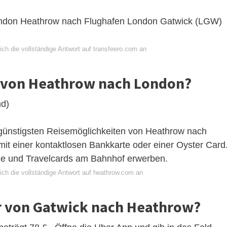
London Heathrow nach Flughafen London Gatwick (LGW)
ch die vollständige Antwort auf transfeero.com an
 von Heathrow nach London?
d)
r günstigsten Reisemöglichkeiten von Heathrow nach
it einer kontaktlosen Bankkarte oder einer Oyster Card
ne und Travelcards am Bahnhof erwerben.
ich die vollständige Antwort auf heathrow.com an
er von Gatwick nach Heathrow?