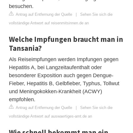
besuchen.
Antrag auf Entfernung der Quelle
|
Sehen Sie sich die
vollständige Antwort auf reisenmitsinnen.de an
Welche Impfungen braucht man in
Tansania?
Als Reiseimpfungen werden Impfungen gegen
Hepatitis A, bei Langzeitaufenthalt oder
besonderer Exposition auch gegen Dengue-
Fieber, Hepatitis B, Gelbfieber, Typhus, Tollwut
und Meningokokken-Krankheit (ACWY)
empfohlen.
Antrag auf Entfernung der Quelle
|
Sehen Sie sich die
vollständige Antwort auf auswaertiges-amt.de an
Wie schnell bekommt man ein