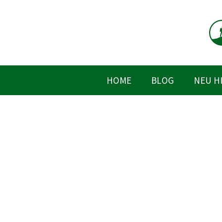
Zum
Inhalt
springen
HOME
BLOG
NEU H