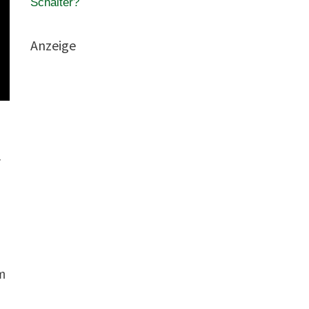
Schalter?
Anzeige
r
m