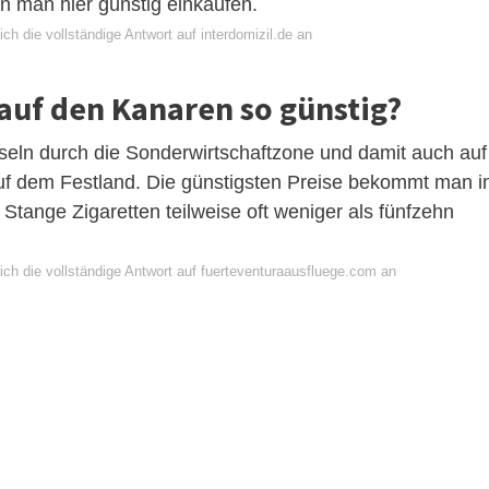
 man hier günstig einkaufen.
ch die vollständige Antwort auf interdomizil.de an
auf den Kanaren so günstig?
nseln durch die Sonderwirtschaftzone und damit auch auf
 auf dem Festland. Die günstigsten Preise bekommt man i
Stange Zigaretten teilweise oft weniger als fünfzehn
ich die vollständige Antwort auf fuerteventuraausfluege.com an