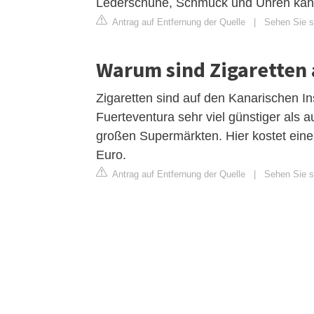
Lederschuhe, Schmuck und Uhren kann
Antrag auf Entfernung der Quelle
|
Sehen Sie si
Warum sind Zigaretten 
Zigaretten sind auf den Kanarischen I
Fuerteventura sehr viel günstiger als
großen Supermärkten. Hier kostet eine 
Euro.
Antrag auf Entfernung der Quelle
|
Sehen Sie s