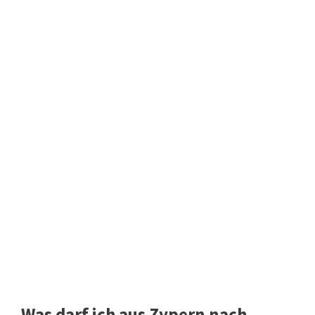
Was darf ich aus Zypern nach