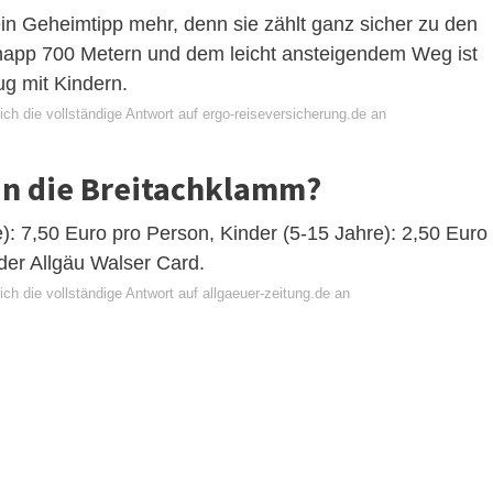
ein Geheimtipp mehr, denn sie zählt ganz sicher zu den
knapp 700 Metern und dem leicht ansteigendem Weg ist
ug mit Kindern.
ch die vollständige Antwort auf ergo-reiseversicherung.de an
 in die Breitachklamm?
e): 7,50 Euro pro Person, Kinder (5-15 Jahre): 2,50 Euro
der Allgäu Walser Card.
ch die vollständige Antwort auf allgaeuer-zeitung.de an