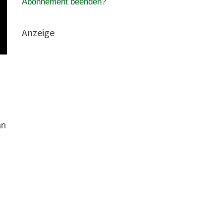
Abonnement beenden?
Anzeige
nn