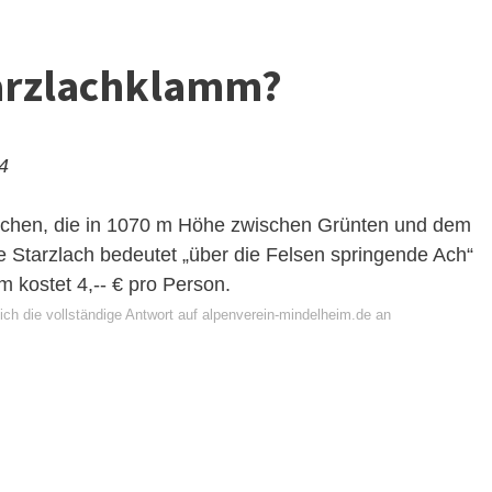
tarzlachklamm?
24
schen, die in 1070 m Höhe zwischen Grünten und dem
 Starzlach bedeutet „über die Felsen springende Ach“
m kostet 4,-- € pro Person.
ich die vollständige Antwort auf alpenverein-mindelheim.de an