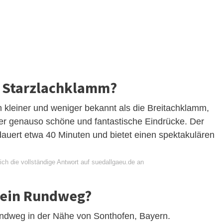
r Starzlachklamm?
h kleiner und weniger bekannt als die Breitachklamm,
her genauso schöne und fantastische Eindrücke. Der
auert etwa 40 Minuten und bietet einen spektakulären
ch die vollständige Antwort auf suedallgaeu.de an
m ein Rundweg?
undweg in der Nähe von Sonthofen, Bayern.