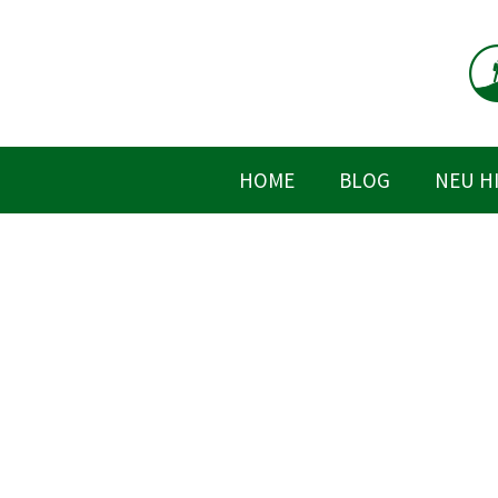
Zum
Inhalt
springen
HOME
BLOG
NEU H