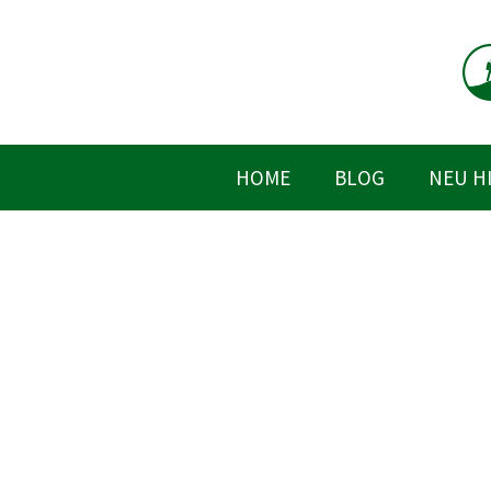
Zum
Inhalt
springen
HOME
BLOG
NEU H