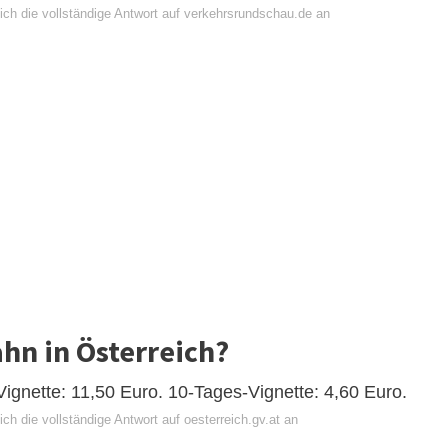
ich die vollständige Antwort auf verkehrsrundschau.de an
ahn in Österreich?
ignette: 11,50 Euro. 10-Tages-Vignette: 4,60 Euro.
ch die vollständige Antwort auf oesterreich.gv.at an