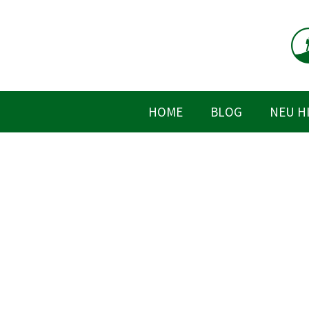
Zum
Inhalt
springen
HOME
BLOG
NEU H