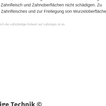
e Zahnfleisch und Zahnoberflächen nicht schädigen. Zu
Zahnfleisches und zur Freilegung von Wurzeloberfläch
ch die vollständige Antwort auf zahntipps.at an
tige Technik ©