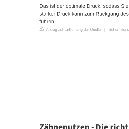
Das ist der optimale Druck, sodass Si
starker Druck kann zum Rückgang des 
führen.
Antrag auf Entfernung der Quelle
|
Sehen Sie si
Zähneputzen - Die rich