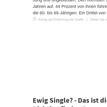
Jung und ungebunden: Den höchsten Si
Jahren auf. 44 Prozent von ihnen führ
die 60- bis 69-Jährigen: Ein Drittel von
Antrag auf Entfernung der Quelle
|
Sehen Sie si
Ewig Single? - Das ist d