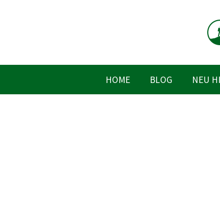
Zum
Inhalt
springen
HOME
BLOG
NEU H