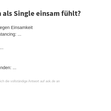
 als Single einsam fühlt?
 gegen Einsamkeit
tancing: ...
..
den: ...
ch die vollständige Antwort auf aok.de an