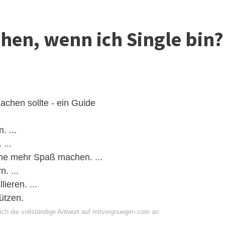
hen, wenn ich Single bin?
achen sollte - ein Guide
. ...
 ...
ine mehr Spaß machen. ...
. ...
lieren. ...
ützen.
ich die vollständige Antwort auf mitvergnuegen.com an