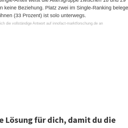
ngle-Anteil weist die Altersgruppe zwischen 18 und 29
en keine Beziehung. Platz zwei im Single-Ranking beleg
 ihnen (33 Prozent) ist solo unterwegs.
ch die vollständige Antwort auf innofact-marktforschung.de an
ie Lösung für dich, damit du die