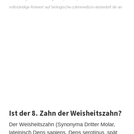
vollständige Antwort auf biologische-zahnmedizin-alsterdorf.de an
Ist der 8. Zahn der Weisheitszahn?
Der Weisheitszahn (Synonyma Dritter Molar,
lateinisch Dens sapiens, Dens serotinus ‚spät