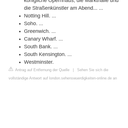
königliche Opernhaus, die Markthalle und
die Straßenkünstler am Abend... ...
Notting Hill. ...
Soho. ...
Greenwich. ...
Canary Wharf. ...
South Bank. ...
South Kensington. ...
Westminster.
Antrag auf Entfernung der Quelle
|
Sehen Sie sich die
vollständige Antwort auf london.sehenswuerdigkeiten-online.de an