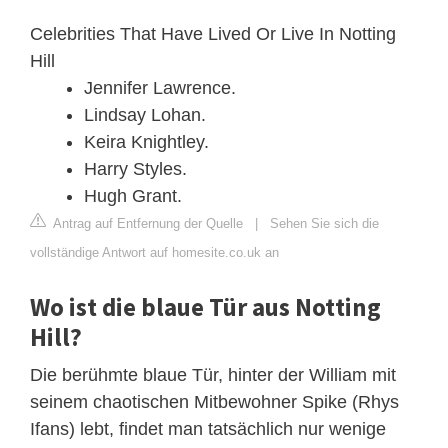
Celebrities That Have Lived Or Live In Notting
Hill
Jennifer Lawrence.
Lindsay Lohan.
Keira Knightley.
Harry Styles.
Hugh Grant.
Antrag auf Entfernung der Quelle
|
Sehen Sie sich die
vollständige Antwort auf homesite.co.uk an
Wo ist die blaue Tür aus Notting
Hill?
Die berühmte blaue Tür, hinter der William mit
seinem chaotischen Mitbewohner Spike (Rhys
Ifans) lebt, findet man tatsächlich nur wenige