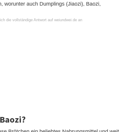
n, worunter auch Dumplings (Jiaozi), Baozi,
ich die vollständige Antwort auf weiundwei.de an
 Baozi?
iese Brötchen ein beliebtes Nahrungsmittel und weit