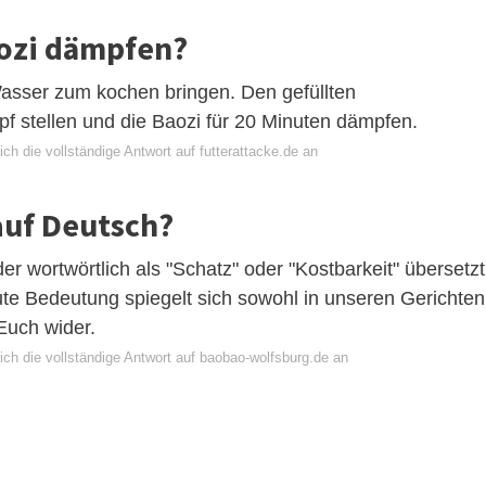
ozi dämpfen?
Wasser zum kochen bringen. Den gefüllten
 stellen und die Baozi für 20 Minuten dämpfen.
ch die vollständige Antwort auf futterattacke.de an
auf Deutsch?
der wortwörtlich als "Schatz" oder "Kostbarkeit" übersetzt
te Bedeutung spiegelt sich sowohl in unseren Gerichten
Euch wider.
ich die vollständige Antwort auf baobao-wolfsburg.de an