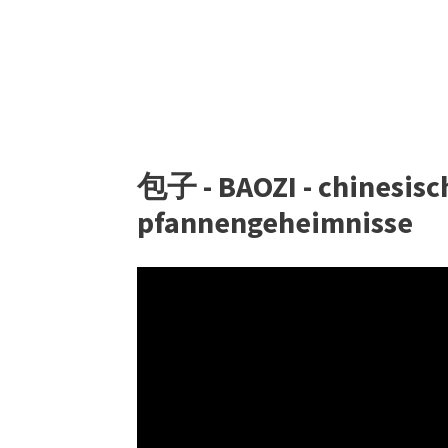
包子 - BAOZI - chinesisc
pfannengeheimnisse