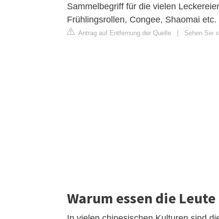
Sammelbegriff für die vielen Leckereie
Frühlingsrollen, Congee, Shaomai etc.
Antrag auf Entfernung der Quelle
|
Sehen Sie s
Warum essen die Leute
In vielen chinesischen Kulturen sind d