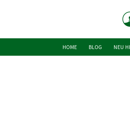
Zum
Inhalt
springen
HOME
BLOG
NEU H