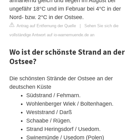
annähernd gleich und liegen im August bei
ungefähr 18°C und im Februar bei 4°C in der
Nord- bzw. 2°C in der Ostsee.
Antrag auf Entfernung der Quelle
|
Sehen Sie sich die
vollständige Antwort auf io-warnemuende.de an
Wo ist der schönste Strand an der
Ostsee?
Die schönsten Strände der Ostsee an der
deutschen Küste
Südstrand / Fehmarn.
Wohlenberger Wiek / Boltenhagen.
Weststrand / Darß
Schaabe / Rügen.
Strand Heringsdorf / Usedom.
Swinemünde / Usedom (Polen)