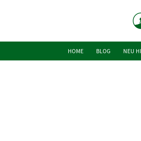
Zum
Inhalt
springen
HOME
BLOG
NEU H