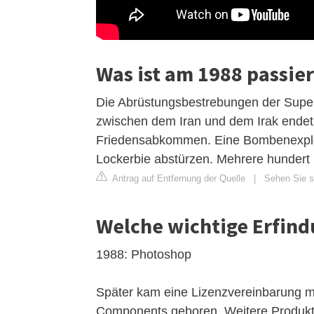
Was ist am 1988 passier
Die Abrüstungsbestrebungen der Super
zwischen dem Iran und dem Irak ende
Friedensabkommen. Eine Bombenexplos
Lockerbie abstürzen. Mehrere hundert
Antrag auf Entfernung der Quelle
|
Sehen Sie s
Welche wichtige Erfin
1988: Photoshop
Später kam eine Lizenzvereinbarung mi
Components geboren. Weitere Produkt