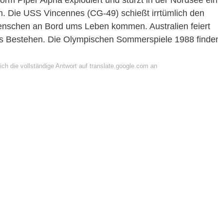
form Piper Alpha explodiert und stürzt in der Nordsee ein
 Die USS Vincennes (CG-49) schießt irrtümlich den
Menschen an Bord ums Leben kommen. Australien feiert
es Bestehen. Die Olympischen Sommerspiele 1988 finde
ch die vollständige Antwort auf translate.google.com an