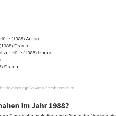
ölle (1988) Action. ...
(1988) Drama. ...
 zur Hölle (1988) Horror. ...
 ...
) Drama. ...
ich die vollständige Antwort auf moviejones.de an
hahen im Jahr 1988?