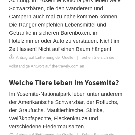
Achtung: im Yosemite Nationalpark leben viele
Schwarzbären, die den Wanderern und
Campern auch mal zu nahe kommen können.
Die Ranger empfehlen Lebensmittel und
Getränke in sicheren Bärenboxen, im
Hotelzimmer oder Auto zu verstauen. Nicht im
Zelt lassen! Nicht auf einen Baum hängen!
Antrag auf Entfernung der Quelle
|
Sehen Sie sich die
vollständige Antwort auf the-travely.com an
Welche Tiere leben im Yosemite?
Im Yosemite-Nationalpark leben unter anderem
der Amerikanische Schwarzbär, der Rotluchs,
der Graufuchs, Maultierhirsche, Skinke,
Weißkopfspechte, Fleckenkauze und
verschiedene Fledermausarten.
Antrag auf Entfernung der Quelle
|
Sehen Sie sich die