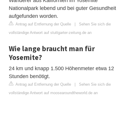
Wanderer aus Kalifornien im Yosemite
Nationalpark lebend und bei guter Gesundheit
aufgefunden worden.
Antrag auf Entfernung der Quelle
|
Sehen Sie sich die
vollständige Antwort auf stuttgarter-zeitung.de an
Wie lange braucht man für
Yosemite?
24 km und knapp 1.500 Höhenmeter etwa 12
Stunden benötigt.
Antrag auf Entfernung der Quelle
|
Sehen Sie sich die
vollständige Antwort auf moosearoundtheworld.de an