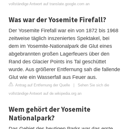
vollständige Antwort auf translate.google.com an
Was war der Yosemite Firefall?
Der Yosemite Firefall war ein von 1872 bis 1968
zeitweise täglich inszeniertes Spektakel, bei
dem im Yosemite-Nationalpark die Glut eines
abgebrannten großen Lagerfeuers über den
Rand des Glacier Points ins Tal geschüttet
wurde. Aus größerer Entfernung sah die fallende
Glut wie ein Wasserfall aus Feuer aus.
Antrag auf Entfernung der Quelle
|
Sehen Sie sich die
vollständige Antwort auf de.wikipedia.org an
Wem gehört der Yosemite
Nationalpark?
Das Gebiet des heutigen Parks war das erste,