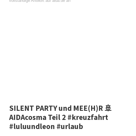
vollständige Antwort auf aida.de an
SILENT PARTY und MEE(H)R 🚢
AIDAcosma Teil 2 #kreuzfahrt
#luluundleon #urlaub