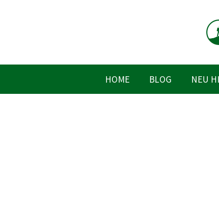
Zum
Inhalt
springen
HOME
BLOG
NEU H