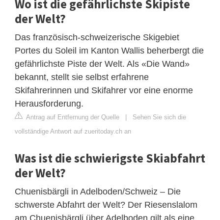
Wo ist die gefährlichste Skipiste
der Welt?
Das französisch-schweizerische Skigebiet
Portes du Soleil im Kanton Wallis beherbergt die
gefährlichste Piste der Welt. Als «Die Wand»
bekannt, stellt sie selbst erfahrene
Skifahrerinnen und Skifahrer vor eine enorme
Herausforderung.
Antrag auf Entfernung der Quelle
|
Sehen Sie sich die
vollständige Antwort auf zueritoday.ch an
Was ist die schwierigste Skiabfahrt
der Welt?
Chuenisbärgli in Adelboden/Schweiz – Die
schwerste Abfahrt der Welt? Der Riesenslalom
am Chuenisbärgli über Adelboden gilt als eine