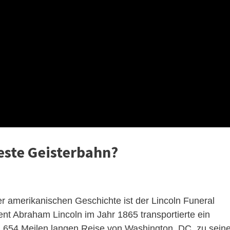
este Geisterbahn?
r amerikanischen Geschichte ist der Lincoln Funeral
nt Abraham Lincoln im Jahr 1865 transportierte ein
1.654 Meilen langen Reise von Washington, DC, zu seine