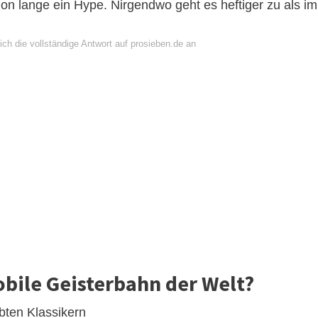
n lange ein Hype. Nirgendwo geht es heftiger zu als im
ch die vollständige Antwort auf prosieben.de an
obile Geisterbahn der Welt?
bten Klassikern