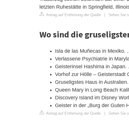
letzten Ruhestätte in Springfield, Illinoi
Antrag auf Entfernung der Quelle
|
Sehen Sie si
Wo sind die gruseligste
Isla de las Muñecas in Mexiko. .
Verlassene Psychiatrie in Maryla
Geisterinsel Hashima in Japan. .
Vorhof zur Hölle – Geisterstadt Ce
Gruseligstes Haus in Australien. 
Queen Mary in Long Beach Kalifo
Discovery Island im Disney World 
Geister in der „Burg der Guten H
Antrag auf Entfernung der Quelle
|
Sehen Sie si