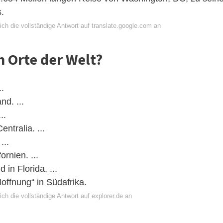
s.
ch die vollständige Antwort auf translate.google.com an
n Orte der Welt?
..
nd. ...
..
ntralia. ...
...
rnien. ...
in Florida. ...
offnung“ in Südafrika.
ch die vollständige Antwort auf explorer.de an