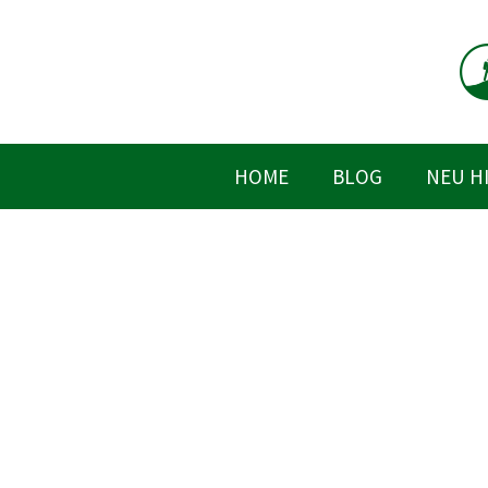
Zum
Inhalt
springen
HOME
BLOG
NEU H