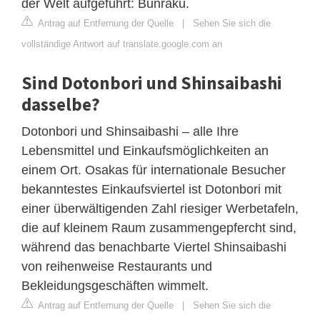
der Welt aufgeführt: Bunraku.
Antrag auf Entfernung der Quelle
|
Sehen Sie sich die
vollständige Antwort auf translate.google.com an
Sind Dotonbori und Shinsaibashi
dasselbe?
Dotonbori und Shinsaibashi – alle Ihre
Lebensmittel und Einkaufsmöglichkeiten an
einem Ort. Osakas für internationale Besucher
bekanntestes Einkaufsviertel ist Dotonbori mit
einer überwältigenden Zahl riesiger Werbetafeln,
die auf kleinem Raum zusammengepfercht sind,
während das benachbarte Viertel Shinsaibashi
von reihenweise Restaurants und
Bekleidungsgeschäften wimmelt.
Antrag auf Entfernung der Quelle
|
Sehen Sie sich die