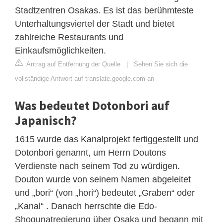
Stadtzentren Osakas. Es ist das berühmteste
Unterhaltungsviertel der Stadt und bietet
zahlreiche Restaurants und
Einkaufsmöglichkeiten.
Antrag auf Entfernung der Quelle
|
Sehen Sie sich die
vollständige Antwort auf translate.google.com an
Was bedeutet Dotonbori auf
Japanisch?
1615 wurde das Kanalprojekt fertiggestellt und
Dotonbori genannt, um Herrn Doutons
Verdienste nach seinem Tod zu würdigen.
Douton wurde von seinem Namen abgeleitet
und „bori“ (von „hori“) bedeutet „Graben“ oder
„Kanal“ . Danach herrschte die Edo-
Shogunatregierung über Osaka und begann mit