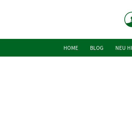
Zum
Inhalt
springen
HOME
BLOG
NEU H