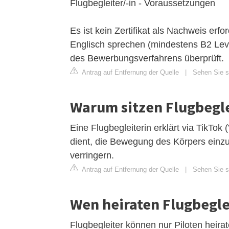
Flugbegleiter/-in - Voraussetzungen
Es ist kein Zertifikat als Nachweis er
Englisch sprechen (mindestens B2 Leve
des Bewerbungsverfahrens überprüft.
Antrag auf Entfernung der Quelle
|
Sehen Sie si
Warum sitzen Flugbegl
Eine Flugbegleiterin erklärt via TikTo
dient, die Bewegung des Körpers einz
verringern.
Antrag auf Entfernung der Quelle
|
Sehen Sie si
Wen heiraten Flugbegle
Flugbegleiter können nur Piloten heira