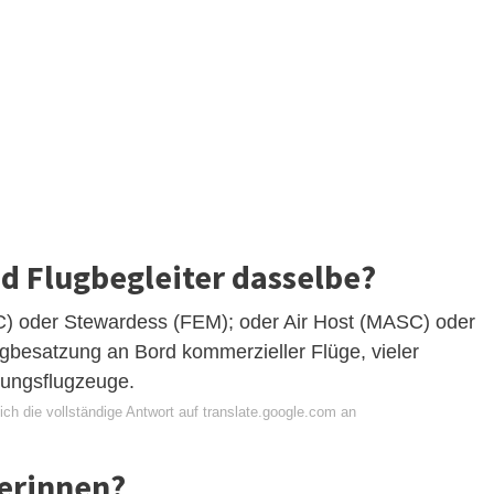
nd Flugbegleiter dasselbe?
C) oder Stewardess (FEM); oder Air Host (MASC) oder
lugbesatzung an Bord kommerzieller Flüge, vieler
rungsflugzeuge.
ch die vollständige Antwort auf translate.google.com an
terinnen?