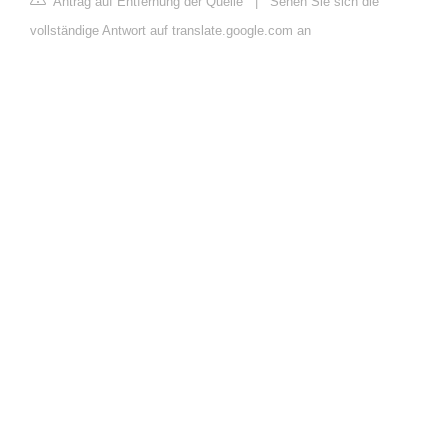
Antrag auf Entfernung der Quelle
|
Sehen Sie sich die
vollständige Antwort auf translate.google.com an