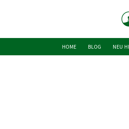
Zum
Inhalt
springen
HOME
BLOG
NEU H