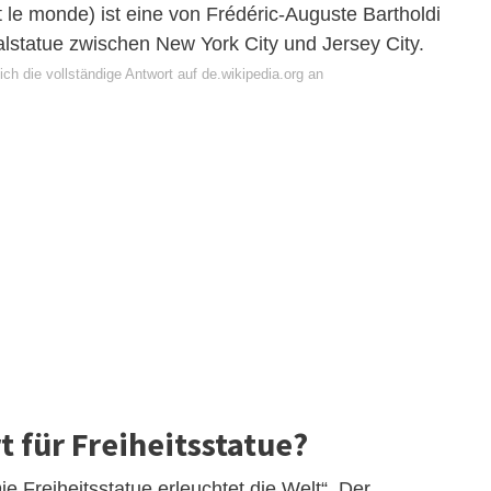
nt le monde) ist eine von Frédéric-Auguste Bartholdi
alstatue zwischen New York City und Jersey City.
ch die vollständige Antwort auf de.wikipedia.org an
t für Freiheitsstatue?
ie Freiheitsstatue erleuchtet die Welt“. Der