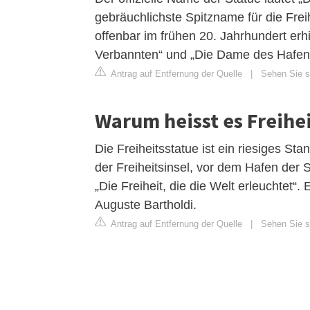
gebräuchlichste Spitzname für die Freih
offenbar im frühen 20. Jahrhundert erh
Verbannten“ und „Die Dame des Hafen
Antrag auf Entfernung der Quelle
|
Sehen Sie si
Warum heisst es Freihe
Die Freiheitsstatue ist ein riesiges Stan
der Freiheitsinsel, vor dem Hafen der 
„Die Freiheit, die die Welt erleuchtet“.
Auguste Bartholdi.
Antrag auf Entfernung der Quelle
|
Sehen Sie s