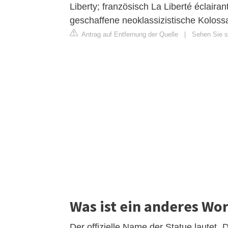
Liberty; französisch La Liberté éclaira
geschaffene neoklassizistische Koloss
Antrag auf Entfernung der Quelle
|
Sehen Sie si
Was ist ein anderes Wor
Der offizielle Name der Statue lautet „D