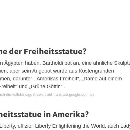
me der Freiheitsstatue?
in Ägypten haben. Bartholdi bot an, eine ähnliche Skulpt
uen, aber sein Angebot wurde aus Kostengründen
amen, darunter „ Amerikas Freiheit“, „Dame auf einem
Freiheit“ und „Grüne Göttin“ .
ch die vollständige Antwort auf translate.google.com an
heitsstatue in Amerika?
Liberty, offiziell Liberty Enlightening the World, auch Lad