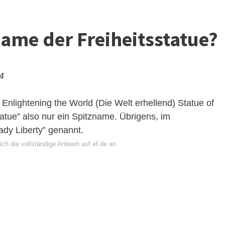
name der Freiheitsstatue?
24
 Enlightening the World (Die Welt erhellend) Statue of
tatue” also nur ein Spitzname. Übrigens, im
ady Liberty” genannt.
ch die vollständige Antwort auf ef.de an