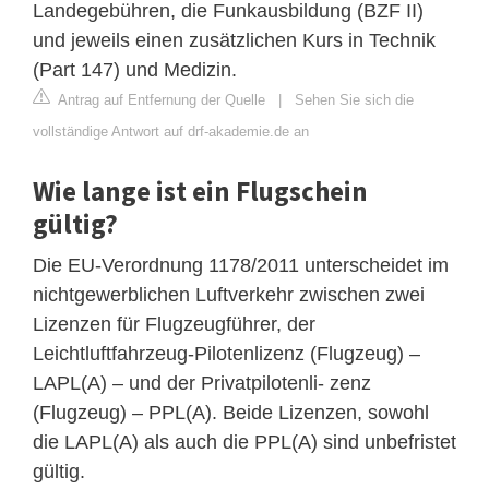
Landegebühren, die Funkausbildung (BZF II)
und jeweils einen zusätzlichen Kurs in Technik
(Part 147) und Medizin.
Antrag auf Entfernung der Quelle
|
Sehen Sie sich die
vollständige Antwort auf drf-akademie.de an
Wie lange ist ein Flugschein
gültig?
Die EU-Verordnung 1178/2011 unterscheidet im
nichtgewerblichen Luftverkehr zwischen zwei
Lizenzen für Flugzeugführer, der
Leichtluftfahrzeug-Pilotenlizenz (Flugzeug) –
LAPL(A) – und der Privatpilotenli- zenz
(Flugzeug) – PPL(A). Beide Lizenzen, sowohl
die LAPL(A) als auch die PPL(A) sind unbefristet
gültig.