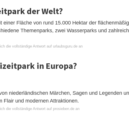
eitpark der Welt?
t einer Fläche von rund 15.000 Hektar der flächenmäßig
rschiedene Themenparks, zwei Wasserparks und zahlreic
ch die vollständige Antwort auf urlaubsguru.de an
eizeitpark in Europa?
rt von niederländischen Märchen, Sagen und Legenden u
m Flair und modernen Attraktionen.
ch die vollständige Antwort auf prosieben.de an