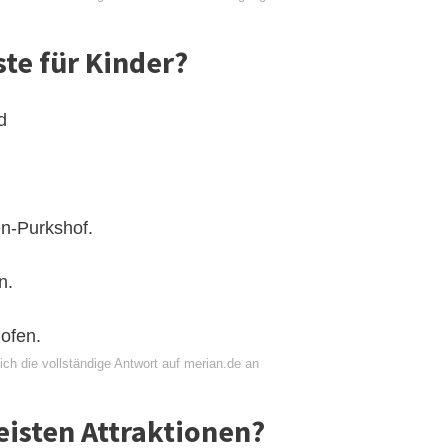
ste für Kinder?
d
en-Purkshof.
n.
ofen.
ch die vollständige Antwort auf merian.de an
eisten Attraktionen?