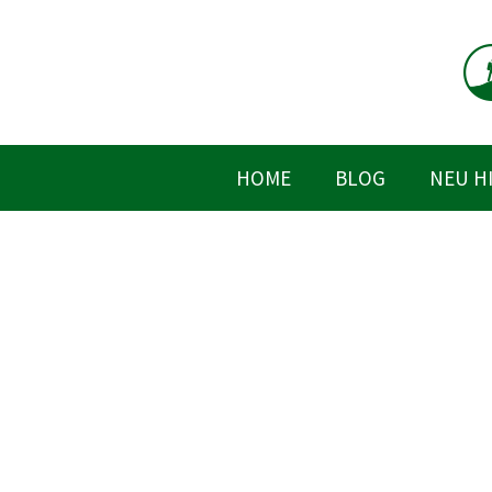
Zum
Inhalt
springen
HOME
BLOG
NEU H