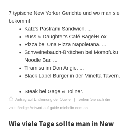
7 typische New Yorker Gerichte und wo man sie
bekommt
Katz's Pastrami Sandwich. ...
Russ & Daughter's Café Bagel+Lox. ...
Pizza bei Una Pizza Napoletana. ...
Schweinebauch-Brötchen bei Momofuku
Noodle Bar. ...
Tiramisu im Don Angie. ...
Black Label Burger in der Minetta Tavern.
...
Steak bei Gage & Tollner.
Antrag auf Entfernung der Quelle
|
Sehen Sie sich die
vollständige Antwort auf guide.michelin.com an
Wie viele Tage sollte man in New