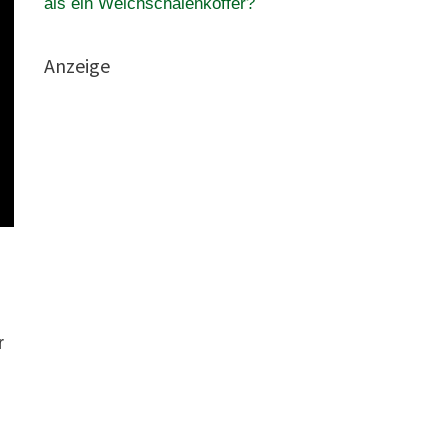
als ein Weichschalenkoffer?
Anzeige
r