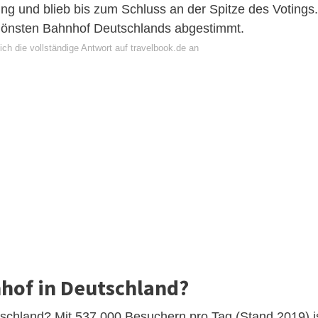
ng und blieb bis zum Schluss an der Spitze des Votings.
chönsten Bahnhof Deutschlands abgestimmt.
ch die vollständige Antwort auf travelbook.de an
nhof in Deutschland?
tschland? Mit 537.000 Besuchern pro Tag (Stand 2019) i