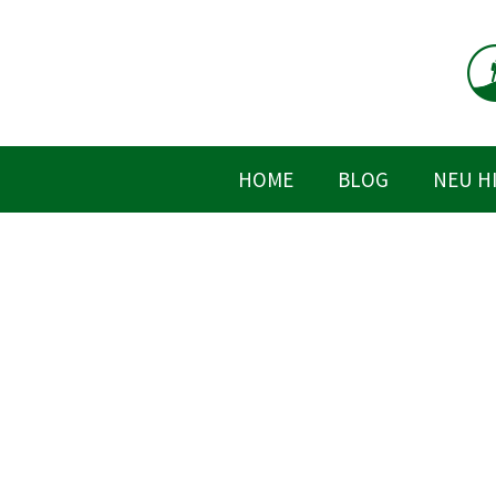
Zum
Inhalt
springen
HOME
BLOG
NEU H