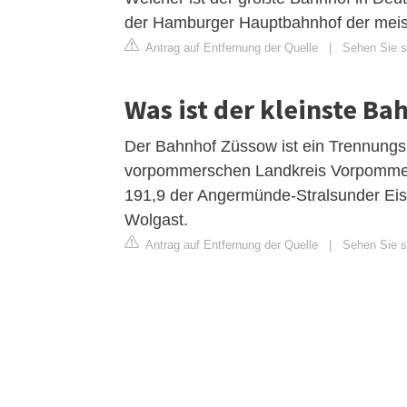
der Hamburger Hauptbahnhof der meist
Antrag auf Entfernung der Quelle
|
Sehen Sie si
Was ist der kleinste Ba
Der Bahnhof Züssow ist ein Trennung
vorpommerschen Landkreis Vorpommern-
191,9 der Angermünde-Stralsunder Ei
Wolgast.
Antrag auf Entfernung der Quelle
|
Sehen Sie si