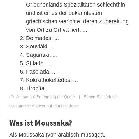
Griechenlands Spezialitäten schlechthin
und ist eines der bekanntesten
griechischen Gerichte, deren Zubereitung
von Ort zu Ort variiert. ...
Dolmades. ...
Souvláki. ...
Saganaki. ...
Stifado. ...
Fasolada. ...
Kolokithokeftedes. ...
Tiropita.
Antrag auf Entfernung der Quelle
|
Sehen Sie sich die
vollständige Antwort auf tourlane.de an
Was ist Moussaka?
Als Moussaka (von arabisch musaqqā,