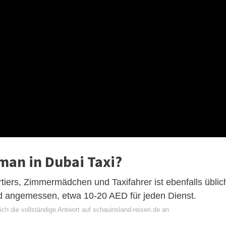
 man in Dubai Taxi?
rtiers, Zimmermädchen und Taxifahrer ist ebenfalls üblic
nd angemessen, etwa 10-20 AED für jeden Dienst.
ch die vollständige Antwort auf schauinsland-reisen.de an