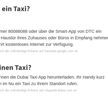
 ein Taxi?
mer 80088088 oder über die Smart-App von DTC ein
r Haustür ihres Zuhauses oder Büros in Empfang nehme
t kostenloses Internet zur Verfügung.
ch die vollständige Antwort auf translate.google.com an
inen Taxi?
nnen die Dubai Taxi App herunterladen. Ihr Handy kurz
 im Nu ein Taxi zu Ihrem Standort rufen.
ch die vollständige Antwort auf cityguide-dubai.com an