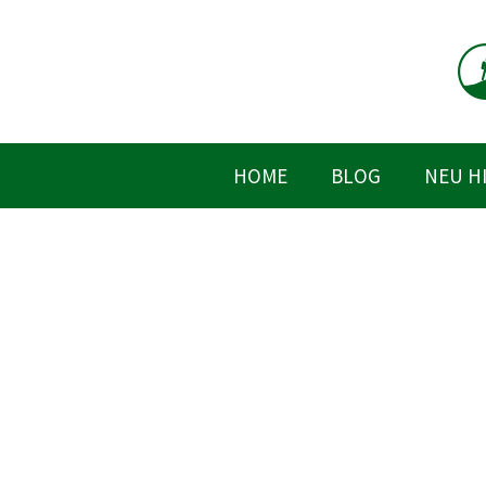
Zum
Inhalt
springen
HOME
BLOG
NEU H