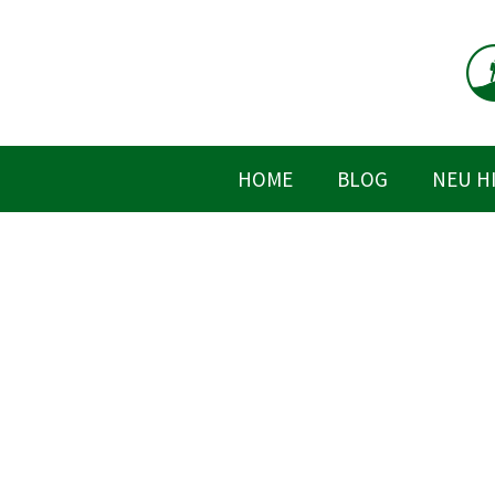
Zum
Inhalt
springen
HOME
BLOG
NEU H