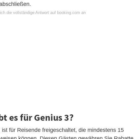
abschließen.
ich die vollständige Antwort auf booking.com an
t es für Genius 3?
st für Reisende freigeschaltet, die mindestens 15
rweisen können. Diesen Gästen gewähren Sie Rabatte