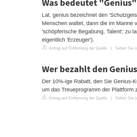
Was bedeutet "Genius"
Lat. genius bezeichnet den 'Schutzgei
Menschen waltet, dann die im Manne ver
'schöpferische Begabung, Talent'; zu la
eigentlich 'Erzeuger').
Antrag auf Entfernung der Quelle
|
Sehen Sie s
Wer bezahlt den Genius
Der 10%-ige Rabatt, den Sie Genius-Ku
um das Treueprogramm der Plattform z
Antrag auf Entfernung der Quelle
|
Sehen Sie s