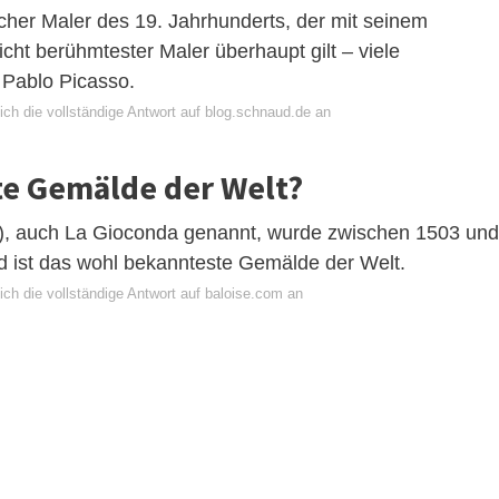
cher Maler des 19. Jahrhunderts, der mit seinem
icht berühmtester Maler überhaupt gilt – viele
 Pablo Picasso.
ich die vollständige Antwort auf blog.schnaud.de an
te Gemälde der Welt?
m), auch La Gioconda genannt, wurde zwischen 1503 und
d ist das wohl bekannteste Gemälde der Welt.
ch die vollständige Antwort auf baloise.com an