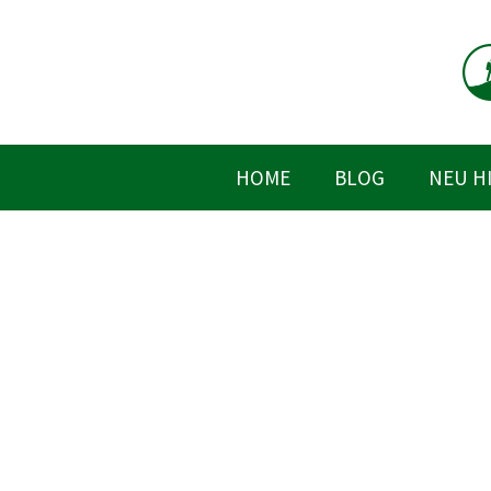
Zum
Inhalt
springen
HOME
BLOG
NEU H