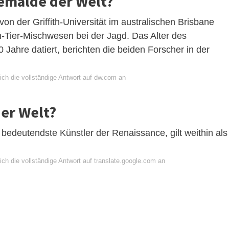
 Gemälde der Welt?
der Griffith-Universität im australischen Brisbane
h-Tier-Mischwesen bei der Jagd. Das Alter des
Jahre datiert, berichten die beiden Forscher in der
ich die vollständige Antwort auf dw.com an
der Welt?
 bedeutendste Künstler der Renaissance, gilt weithin als
ch die vollständige Antwort auf translate.google.com an