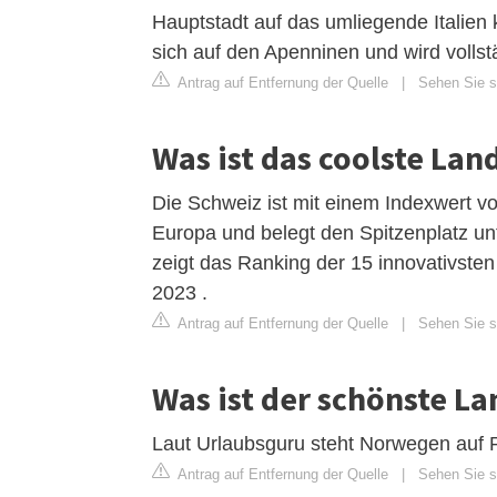
Hauptstadt auf das umliegende Italien
sich auf den Apenninen und wird vollst
Antrag auf Entfernung der Quelle
|
Sehen Sie si
Was ist das coolste Lan
Die Schweiz ist mit einem Indexwert v
Europa und belegt den Spitzenplatz unt
zeigt das Ranking der 15 innovativste
2023 .
Antrag auf Entfernung der Quelle
|
Sehen Sie si
Was ist der schönste La
Laut Urlaubsguru steht Norwegen auf P
Antrag auf Entfernung der Quelle
|
Sehen Sie s