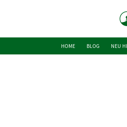
Zum
Inhalt
springen
HOME
BLOG
NEU H