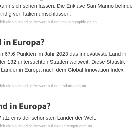
 kann sich sehen lassen. Die Enklave San Marino befinde
ändig von Italien umschlossen.
ch die vollständige Antwort auf nationalgeographic.de an
d in Europa?
on 67,6 Punkten im Jahr 2023 das innovativste Land in
er 132 untersuchten Staaten weltweit. Diese Statistik
n Länder in Europa nach dem Global Innovation Index
ch die vollständige Antwort auf de.statista.com an
nd in Europa?
latz eins der schönsten Länder der Welt.
ich die vollständige Antwort auf axa-schengen.com an