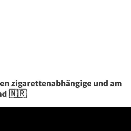
sten zigarettenabhängige und am
nd 🇳🇷