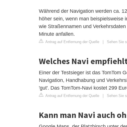
Während der Navigation werden ca. 12
höher sein, wenn man beispielsweise i
wie Straßennamen und Verkehrsdaten
Minute anfallen.
Antrag auf Entfernung der Quelle
|
Sehen Sie si
Welches Navi empfiehl
Einer der Testsieger ist das TomTom Go
Navigation, Handhabung und Verkehrsi
'gut'. Das TomTom-Navi kostet 299 Eur
Antrag auf Entfernung der Quelle
|
Sehen Sie si
Kann man Navi auch oh
Google Maps, der Platzhirsch unter den