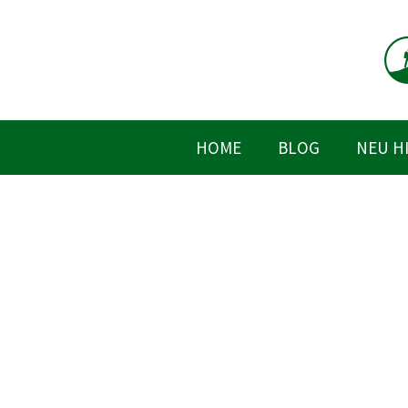
Zum
Inhalt
springen
HOME
BLOG
NEU H