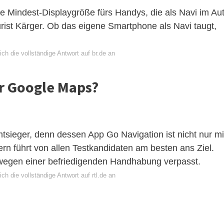
 Mindest-Displaygröße fürs Handys, die als Navi im Au
Jurist Kärger. Ob das eigene Smartphone als Navi taugt,
ch die vollständige Antwort auf br.de an
er Google Maps?
sieger, denn dessen App Go Navigation ist nicht nur mi
ern führt von allen Testkandidaten am besten ans Ziel.
 wegen einer befriedigenden Handhabung verpasst.
ch die vollständige Antwort auf rtl.de an