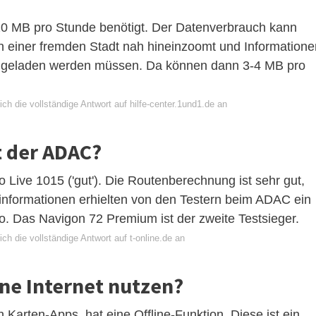
0 MB pro Stunde benötigt. Der Datenverbrauch kann
n einer fremden Stadt nah hineinzoomt und Informatione
 geladen werden müssen. Da können dann 3-4 MB pro
ch die vollständige Antwort auf hilfe-center.1und1.de an
t der ADAC?
 Live 1015 ('gut'). Die Routenberechnung ist sehr gut,
nformationen erhielten von den Testern beim ADAC ein
o. Das Navigon 72 Premium ist der zweite Testsieger.
ch die vollständige Antwort auf t-online.de an
ne Internet nutzen?
 Karten-Apps, hat eine Offline-Funktion. Diese ist ein