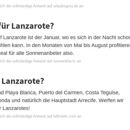
ch die vollständige Antwort auf urlaubsguru.de an
 für Lanzarote?
f Lanzarote ist der Januar, wo es sich in der Nacht scho
hlen kann. In den Monaten von Mai bis August profitiere
eal für alle Sonnenanbeter also.
ch die vollständige Antwort auf sonnenklar.tv an
n Lanzarote?
nd Playa Blanca, Puerto del Carmen, Costa Teguise,
nda und natürlich die Hauptstadt Arrecife. Werfen wir
r Lanzarotes!
ich die vollständige Antwort auf hdhotels.com an