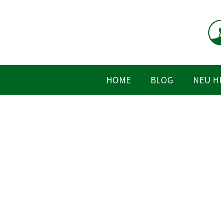
Zum
Inhalt
springen
HOME
BLOG
NEU H