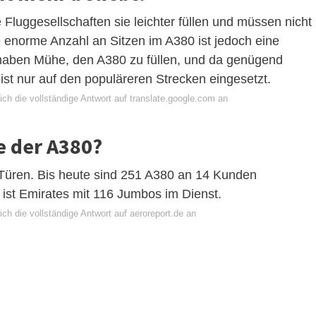
 Fluggesellschaften sie leichter füllen und müssen nicht
e enorme Anzahl an Sitzen im A380 ist jedoch eine
n haben Mühe, den A380 zu füllen, und da genügend
st nur auf den populäreren Strecken eingesetzt.
ch die vollständige Antwort auf translate.google.com an
e der A380?
Türen. Bis heute sind 251 A380 an 14 Kunden
 ist Emirates mit 116 Jumbos im Dienst.
ch die vollständige Antwort auf aeroreport.de an