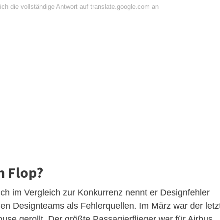
ch die vollständige Antwort auf translate.google.com an
n Flop?
h im Vergleich zur Konkurrenz nennt er Designfehler
 Designteams als Fehlerquellen. Im März war der letz
use gerollt. Der größte Passagierflieger war für Airbus