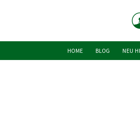
Zum
Inhalt
springen
HOME
BLOG
NEU H