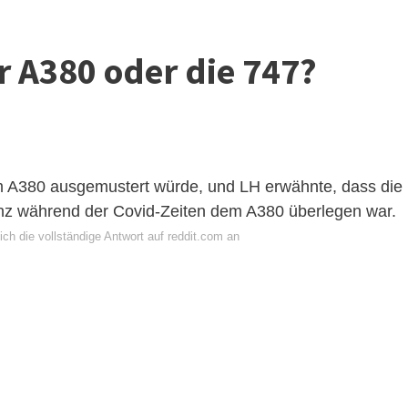
er A380 oder die 747?
m A380 ausgemustert würde, und LH erwähnte, dass die
enz während der Covid-Zeiten dem A380 überlegen war.
ch die vollständige Antwort auf reddit.com an