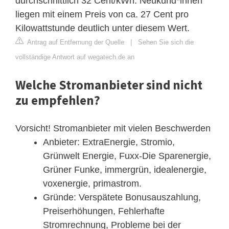
durchschnittlich 32 Cent/kWh. Neukund*innen
liegen mit einem Preis von ca. 27 Cent pro
Kilowattstunde deutlich unter diesem Wert.
Antrag auf Entfernung der Quelle
|
Sehen Sie sich die
vollständige Antwort auf wegatech.de an
Welche Stromanbieter sind nicht
zu empfehlen?
Vorsicht! Stromanbieter mit vielen Beschwerden
Anbieter: ExtraEnergie, Stromio,
Grünwelt Energie, Fuxx-Die Sparenergie,
Grüner Funke, immergrün, idealenergie,
voxenergie, primastrom.
Gründe: Verspätete Bonusauszahlung,
Preiserhöhungen, Fehlerhafte
Stromrechnung, Probleme bei der