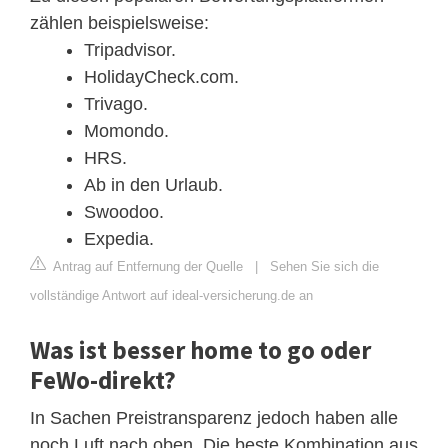
zählen beispielsweise:
Tripadvisor.
HolidayCheck.com.
Trivago.
Momondo.
HRS.
Ab in den Urlaub.
Swoodoo.
Expedia.
Antrag auf Entfernung der Quelle
|
Sehen Sie sich die
vollständige Antwort auf ideal-versicherung.de an
Was ist besser home to go oder
FeWo-direkt?
In Sachen Preistransparenz jedoch haben alle
noch Luft nach oben. Die beste Kombination aus