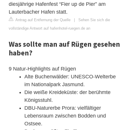
diesjährige Hafenfest “Fier up de Pier” am
Lauterbacher Hafen statt.
Antrag auf Entfernung der Quelle
|
Sehen Sie sich die
vollständige Antwort auf hafenhotel-ruegen.de an
Was sollte man auf Rügen gesehen
haben?
9 Natur-Highlights auf Rügen
Alte Buchenwälder: UNESCO-Welterbe
im Nationalpark Jasmund.
Die weiße Kreideküste: der berühmte
Königsstuhl.
DBU-Naturerbe Prora: vielfältiger
Lebensraum zwischen Bodden und
Ostsee.