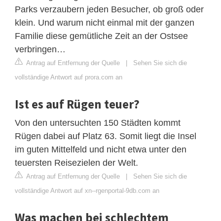
Parks verzaubern jeden Besucher, ob groß oder
klein. Und warum nicht einmal mit der ganzen
Familie diese gemütliche Zeit an der Ostsee
verbringen…
Antrag auf Entfernung der Quelle
|
Sehen Sie sich die
vollständige Antwort auf prora.com an
Ist es auf Rügen teuer?
Von den untersuchten 150 Städten kommt
Rügen dabei auf Platz 63. Somit liegt die Insel
im guten Mittelfeld und nicht etwa unter den
teuersten Reisezielen der Welt.
Antrag auf Entfernung der Quelle
|
Sehen Sie sich die
vollständige Antwort auf xn--rgenportal-9db.com an
Was machen bei schlechtem