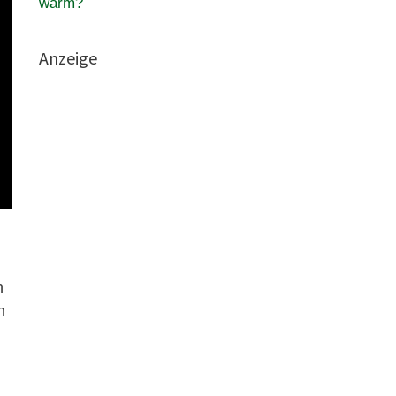
warm?
Anzeige
n
n
,