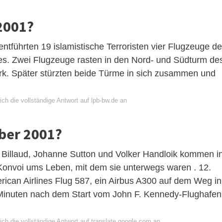
2001?
führten 19 islamistische Terroristen vier Flugzeuge de
ines. Zwei Flugzeuge rasten in den Nord- und Südturm de
k. Später stürzten beide Türme in sich zusammen und
ch die vollständige Antwort auf lpb-bw.de an
ber 2001?
e Billaud, Johanne Sutton und Volker Handloik kommen i
 Konvoi ums Leben, mit dem sie unterwegs waren . 12.
rican Airlines Flug 587, ein Airbus A300 auf dem Weg in
Minuten nach dem Start vom John F. Kennedy-Flughafen
ch die vollständige Antwort auf translate.google.com an