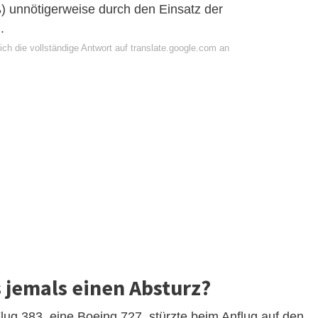
) unnötigerweise durch den Einsatz der
.
ch die vollständige Antwort auf translate.google.com an
 jemals einen Absturz?
lug 383, eine Boeing 727, stürzte beim Anflug auf den