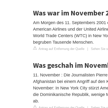
Was war im November 
Am Morgen des 11. Septembers 2001 ent
American Airlines und der United Airl
World Trade Centers (WTC) in New Yor
begruben Tausende Menschen.
Antrag auf Entfernung der Quelle
|
Sehen Sie si
Was geschah im Novem
11. November : Die Journalisten Pierr
Afghanistan bei einem Angriff auf den
November: In New York City stürzt Ame
die Dominikanische Republik, wenige 
ab.
Antrag auf Entfernung der Quelle
|
Sehen Sie si