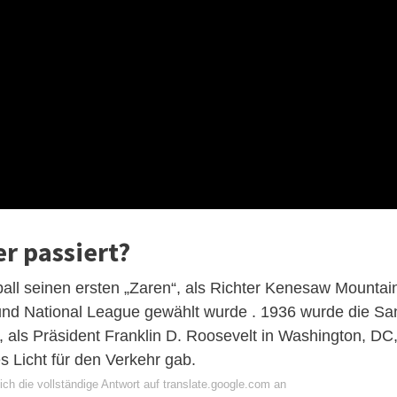
r passiert?
ll seinen ersten „Zaren“, als Richter Kenesaw Mountai
nd National League gewählt wurde . 1936 wurde die Sa
 als Präsident Franklin D. Roosevelt in Washington, DC
s Licht für den Verkehr gab.
ch die vollständige Antwort auf translate.google.com an