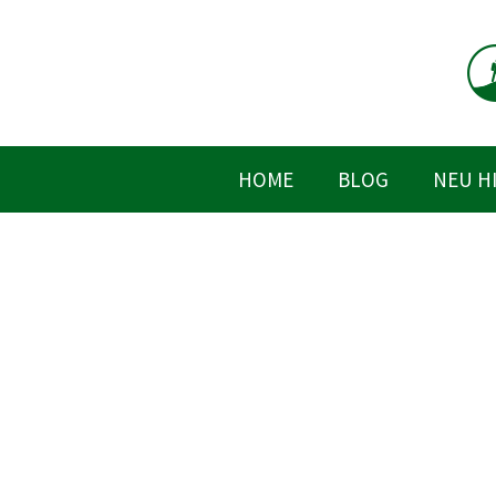
Zum
Inhalt
springen
HOME
BLOG
NEU H