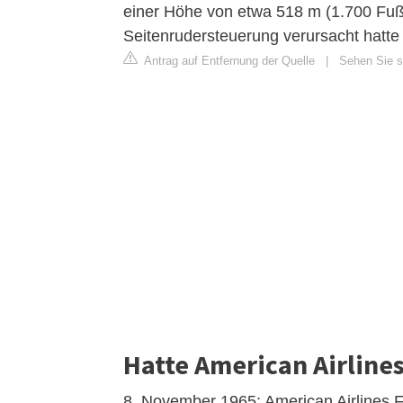
einer Höhe von etwa 518 m (1.700 Fuß
Seitenrudersteuerung verursacht hatte 
Antrag auf Entfernung der Quelle
|
Sehen Sie si
Hatte American Airlines
8. November 1965: American Airlines F